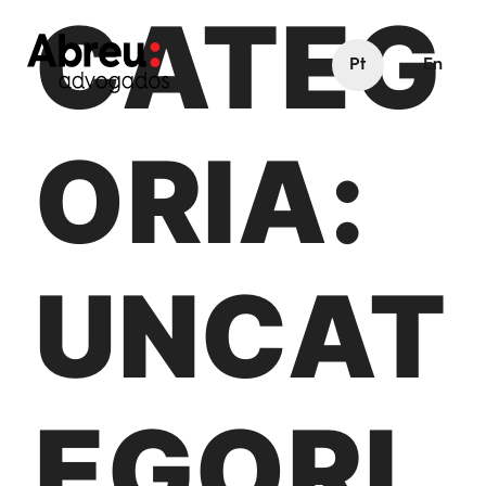
CATEG
Pt
En
ORIA:
UNCAT
EGORI