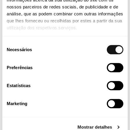
Edit or delete it, then start writing!
nossos parceiros de redes sociais, de publicidade e de
análise, que as podem combinar com outras informações
que lhes forneceu ou recolhidas por estes a partir da sua
utilização dos respetivos serviços.
Pesquisar
Pesquisar
Seleção
Necessários
de
consentimento
Recent
Preferências
Estatísticas
Posts
Marketing
Hello world!
Mostrar detalhes